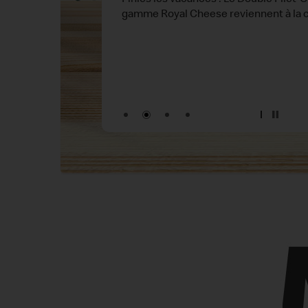
iconiques en version veggie sont à dé
dans tous vos restaurants McDonald's
Sans oublier le McVeggie® et le McWr
pour profiter de toute l'expérience Mc
en version végétarienne 💚
👉 À savourer dès maintenant !