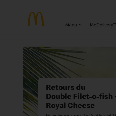
Menu
McDelivery
🌱 La gourmandise
en mode Veggie
Vous laisserez vous tenter par les Veg
McPlant® Nuggets ? ✨ Nos Chicken 