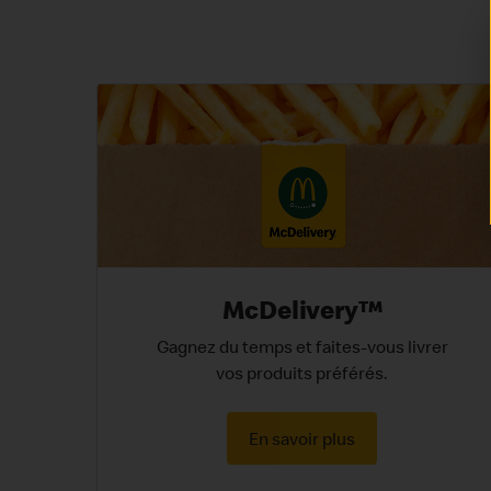
McDelivery™
Gagnez du temps et faites-vous livrer
vos produits préférés.
En savoir plus