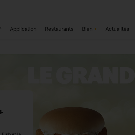
™
Application
Restaurants
Bien
+
Actualités
 passe
gie
McNuggets™