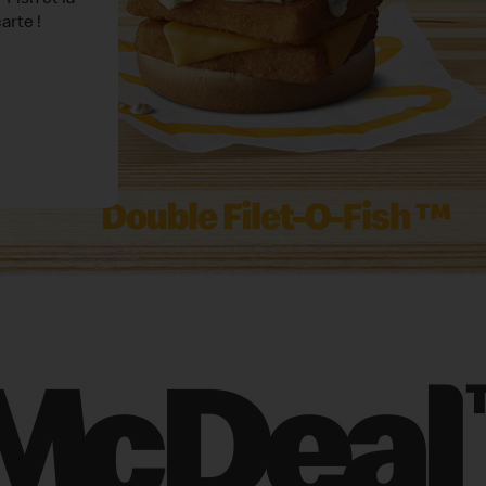
couvrir
 Réunion !
ap® Veggie
Donald's...