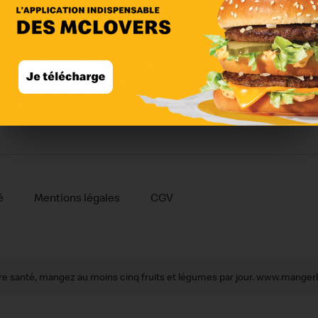
McDonald’s
Services & équipements
Règlement
McDelivery™
é
Mentions légales
CGV
re santé, mangez au moins cinq fruits et légumes par jour.
www.mangerb