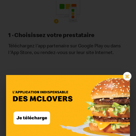
1 · Choisissez votre prestataire
Téléchargez l'app partenaire sur Google Play ou dans
l'App Store, ou rendez-vous sur leur site Internet.
×
2 · Sélectionnez McDonald's
Entrez votre adresse pour vérifier la disponibilité du
service près de chez vous. Une liste de restaurants