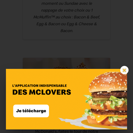
moment ou Sundae avec le
nappage de votre choix ou 1
McMuffin™ au choix : Bacon & Beef,
Egg & Bacon ou Egg & Cheese &
Bacon.
×
Menu complet
Avant votre prochaine visite chez
McDonald's, faites le tour de notre