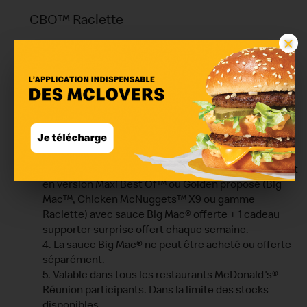
CBO™ Raclette
×
Conditions
1. McDonald's se réserve le droit de retirer ou de
suspendre cette offre à tout moment.
2. Valable uniquement du 09.06 au 19.07.2026.
3. Menu Coupe du Monde FIFA ™ valable uniquement
en version Maxi Best Of™ ou Golden proposé (Big
Mac™, Chicken McNuggets™ X9 ou gamme
Raclette) avec sauce Big Mac® offerte + 1 cadeau
supporter surprise offert chaque semaine.
4. La sauce Big Mac® ne peut être acheté ou offerte
séparément.
5. Valable dans tous les restaurants McDonald's®
Réunion participants. Dans la limite des stocks
disponibles.