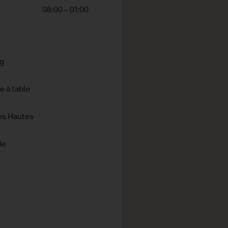
08:00 – 01:00
ng
e à table
es Hautes
le