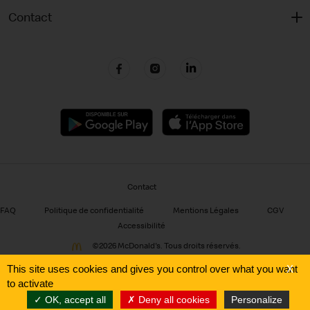
Contact
Contact
FAQ
Politique de confidentialité
Mentions Légales
CGV
Accessibilité
©
2026 McDonald's. Tous droits réservés.
This site uses cookies and gives you control over what you want
X
Pour votre santé, mangez au moins cinq fruits et légumes par jour.
to activate
www.mangerbouger.fr
OK, accept all
Deny all cookies
Personalize