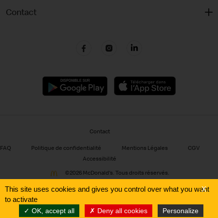
Contact
Contact
FAQ
Politique de confidentialité
Mentions Légales
CGV
Accessibilité
©
2026 McDonald's. Tous droits réservés.
This site uses cookies and gives you control over what you want
X
Pour votre santé, mangez au moins cinq fruits et légumes par jour.
to activate
www.mangerbouger.fr
OK, accept all
Deny all cookies
Personalize